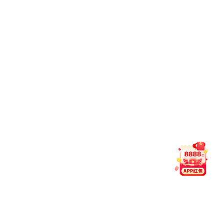
端到端加密
全站部署SSL/TLS协议，实现数据在传输过程中的有效保
护。
隐私隔离机制
用户数据与后台管理隔离存储，提升敏感信息安全等级。
数据分层备份
结合J9·九游会「中国」官方网站部署逻辑，建立多地备份
体系，降低意外风险。